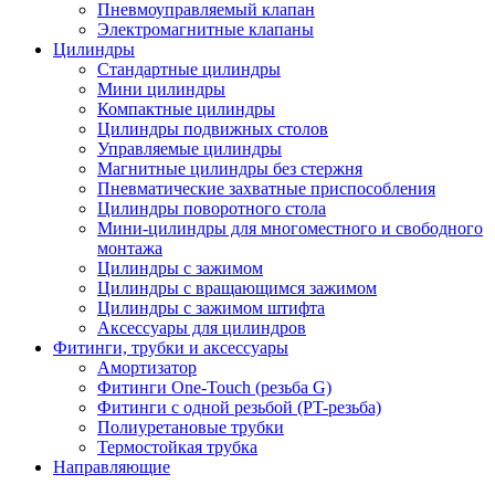
Пневмоуправляемый клапан
Электромагнитные клапаны
Цилиндры
Стандартные цилиндры
Мини цилиндры​
Компактные цилиндры​
Цилиндры подвижных столов
Управляемые цилиндры
Магнитные цилиндры без стержня
Пневматические захватные приспособления
Цилиндры поворотного стола
Мини-цилиндры для многоместного и свободного
монтажа
Цилиндры с зажимом
Цилиндры с вращающимся зажимом
Цилиндры с зажимом штифта
Аксессуары для цилиндров
Фитинги, трубки и аксессуары
Амортизатор​
Фитинги One-Touch (резьба G)
Фитинги с одной резьбой (PT-резьба)
Полиуретановые трубки
Термостойкая трубка​
Направляющие