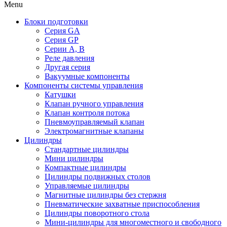
Menu
Блоки подготовки
Серия GA
Серия GP
Серии A, B
Реле давления
Другая серия
Вакуумные компоненты
Компоненты системы управления
Катушки
Клапан ручного управления​
Клапан контроля потока​
Пневмоуправляемый клапан
Электромагнитные клапаны
Цилиндры
Стандартные цилиндры
Мини цилиндры​
Компактные цилиндры​
Цилиндры подвижных столов
Управляемые цилиндры
Магнитные цилиндры без стержня
Пневматические захватные приспособления
Цилиндры поворотного стола
Мини-цилиндры для многоместного и свободного